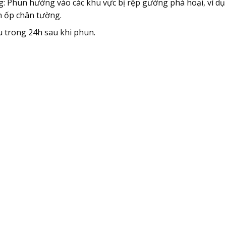
g: Phun hướng vào các khu vực bị rệp gường phá hoại, ví d
 ốp chân tường.
 trong 24h sau khi phun.