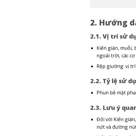
2. Hướng d
2.1. Vị trí sử 
Kiến gián, muỗi, 
ngoài trời, các cơ
Rệp giường: vị tr
2.2. Tỷ lệ sử d
Phun bề mặt pha 
2.3. Lưu ý qua
Đối với Kiến gián
nứt và đường nú