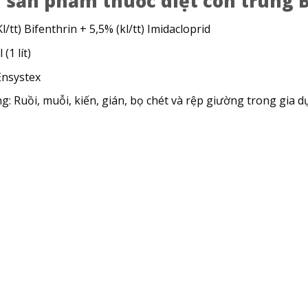
n sản phẩm thuốc diệt côn trùng B
l/tt) Bifenthrin + 5,5% (kl/tt) Imidacloprid
(1 lít)
Ensystex
: Ruồi, muỗi, kiến, gián, bọ chét và rệp giường trong gia d