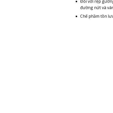
Đối với rệp gườn
đường nứt và ván
Chế phầm tồn lưu