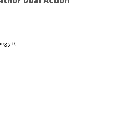
ithor Dual Action
ụng y tế