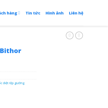
ách hàng
Tin tức
Hình ảnh
Liên hệ
Bithor
c diệt rệp giường