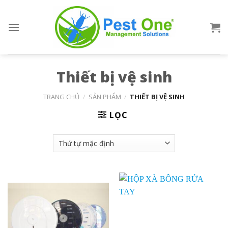
Skip
to
content
Thiết bị vệ sinh
TRANG CHỦ
/
SẢN PHẨM
/
THIẾT BỊ VỆ SINH
LỌC