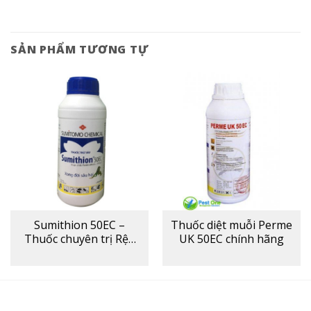
SẢN PHẨM TƯƠNG TỰ
Sumithion 50EC –
Thuốc diệt muỗi Perme
Thuốc chuyên trị Rệp
UK 50EC chính hãng
sáp, Mọt đục cành và
Bọ xít cho cây trồng