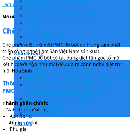
Hóa chất diệt côn trùng
Diệt mối
,
Diệt mối tận gốc
Đèn diệt côn trùng
Linh kiện đèn diệt côn trùng
Mô tả
Máy phun khói
Máy phun sương Stihl – ULV
Chế phẩm diệt trừ mối PMC 90 DP
Hộp – bẫy chuột
Thiết bị vệ sinh
Chế phẩm diệt trừ mối PMC 90 bột do trung tâm phát
triển công nghệ Lâm Sản Việt Nam sản xuất.
Khách hàng
Chế phẩm PMC 90 bột có tác dụng diệt tận gốc tổ mối,
Công trình xây dựng
kết hợp với hộp nhử mối để đưa ra công nghệ diệt trừ
Biệt thự, nhà phố, nhà dân
mối Hóa Sinh.
Nhà máy sản xuất lương thực thực phẩm
Thông tin sản phẩm chế phẩm diệt trừ mối
Nhà máy, xưởng sản xuất, kho hàng
PMC 90 DP
Siêu thị, trung tâm thương mại
Khu nghỉ dưỡng, khu resort
Thành phần chính:
Rạp chiếu phim
– Natri Florua Silicat,
Trường học
– Axit Boric,
– Đồng sunfat,
Tin tức
– Phụ gia.