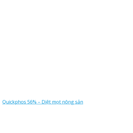
Quickphos 56% – Diệt mọt nông sản