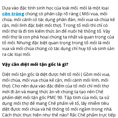
Dựa vào đặc tính sinh học của loài mối. mối là một loại
côn trùng
chúng có phân cấp rõ ràng ( Mối vua, mối
chúa, mối cánh có tác dụng phân đàn, mối vua và chúa kế
cận, mối lính đặc biệt mối thợ). Trong tổ mối thì chỉ có
mối thợ là đi tìm kiếm thức ăn để nuôi hệ thống tổ. Vậy
mối thợ là con phá hoại chúng ta nhất và quan trọng của
tổ mối. Nhưng đặc biệt quan trọng trong tổ mối là mối
vua và mối chúa chúng có tác dụng chỉ huy tổ và sinh sản
ra các loại mối.
Vậy cần diệt mối tận gốc là gì?
Diệt mối tận gốc là diệt được hết tổ mối ( Gồm mối vua,
mối chúa, mối vua chúa kế cận, mối cánh mối lính, mối
thợ). Cho nên dựa vào đặc điểm của tổ mối chỉ mối thợ
mới đi ăn và mang thức ăn về chúng ta tạo nên Chế
phẩm diệt mối tận gốc PMC 90. Tập tính của mối, ta sử
dụng mối thợ để mang Chế phẩm về tổ, lây nhiễm tiêu
diệt đựơc mối chúa và hệ thống tổ mối ngầm trong nhà.
Cách thức thực hiện như thế nào? Rắc Chế phẩm trực tiếp