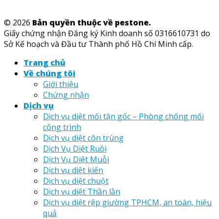
© 2026
Bản quyền thuộc về pestone.
Giấy chứng nhận Đăng ký Kinh doanh số 0316610731 do
Sở Kế hoạch và Đầu tư Thành phố Hồ Chí Minh cấp.
Trang chủ
Về chúng tôi
Giới thiệu
Chứng nhận
Dịch vụ
Dịch vụ diệt mối tận gốc – Phòng chống mối
công trình
Dịch vụ diệt côn trùng
Dịch Vụ Diệt Ruồi
Dịch Vụ Diệt Muỗi
Dịch vụ diệt kiến
Dịch vụ diệt chuột
Dịch vụ diệt Thằn lằn
Dịch vụ diệt rệp giường TPHCM, an toàn, hiệu
quả