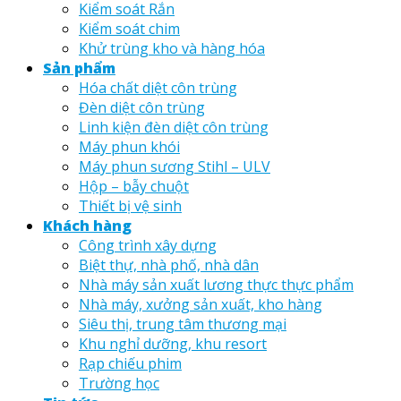
Kiểm soát Rắn
Kiểm soát chim
Khử trùng kho và hàng hóa
Sản phẩm
Hóa chất diệt côn trùng
Đèn diệt côn trùng
Linh kiện đèn diệt côn trùng
Máy phun khói
Máy phun sương Stihl – ULV
Hộp – bẫy chuột
Thiết bị vệ sinh
Khách hàng
Công trình xây dựng
Biệt thự, nhà phố, nhà dân
Nhà máy sản xuất lương thực thực phẩm
Nhà máy, xưởng sản xuất, kho hàng
Siêu thị, trung tâm thương mại
Khu nghỉ dưỡng, khu resort
Rạp chiếu phim
Trường học