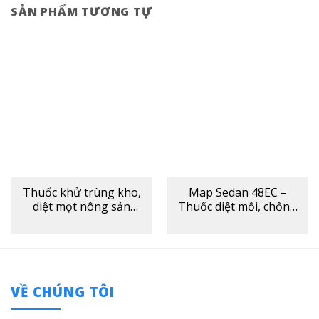
SẢN PHẨM TƯƠNG TỰ
Thuốc khử trùng kho,
Map Sedan 48EC –
diệt mọt nông sản
Thuốc diệt mối, chống
Quickphos 56%
mối công trình
VỀ CHÚNG TÔI