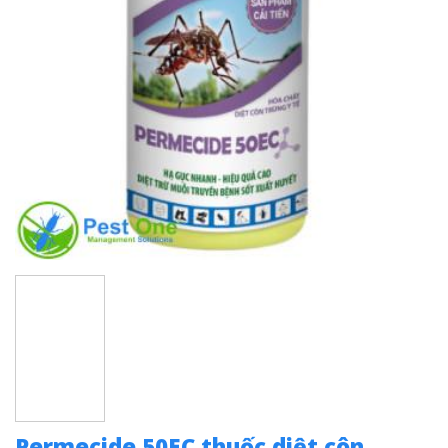
Permecide 50EC thuốc diệt côn