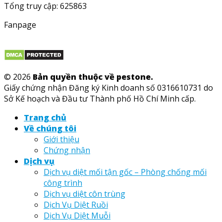
Tổng truy cập: 625863
Fanpage
© 2026
Bản quyền thuộc về pestone.
Giấy chứng nhận Đăng ký Kinh doanh số 0316610731 do
Sở Kế hoạch và Đầu tư Thành phố Hồ Chí Minh cấp.
Trang chủ
Về chúng tôi
Giới thiệu
Chứng nhận
Dịch vụ
Dịch vụ diệt mối tận gốc – Phòng chống mối
công trình
Dịch vụ diệt côn trùng
Dịch Vụ Diệt Ruồi
Dịch Vụ Diệt Muỗi