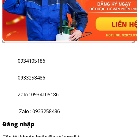
0934105186
0933258486
Zalo : 0934105186
Zalo : 0933258486
Đăng nhập
Tên tài khoản hoặc địa chỉ email
*