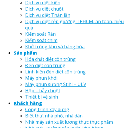
Dịch vụ diệt kiến
Dịch vụ diệt chuột
Dịch vụ diệt Thằn lằn
Dịch vụ diệt rệp giường TPHCM, an toàn, hiệu
quả
Kiểm soát Rắn
Kiểm soát chim
Khử trùng kho và hàng hóa
Sản phẩm
Hóa chất diệt côn trùng
Đèn diệt côn trùng
Linh kiện đèn diệt côn trùng
Máy phun khói
Máy phun sương Stihl – ULV
Hộp – bẫy chuột
Thiết bị vệ sinh
Khách hàng
Công trình xây dựng
Biệt thự, nhà phố, nhà dân
Nhà máy sản xuất lương thực thực phẩm