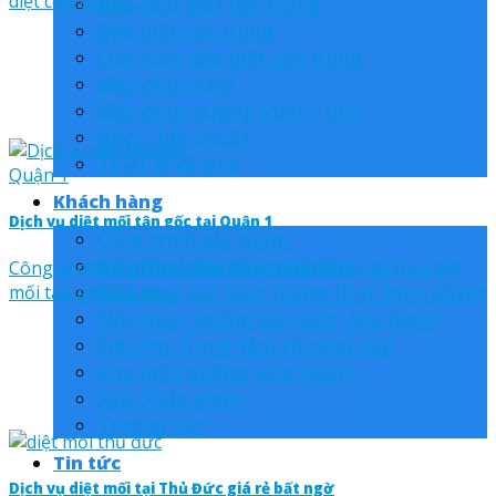
diệt côn trùng...
Hóa chất diệt côn trùng
Đèn diệt côn trùng
Linh kiện đèn diệt côn trùng
Máy phun khói
Máy phun sương Stihl – ULV
Hộp – bẫy chuột
Thiết bị vệ sinh
Khách hàng
Dịch vụ diệt mối tận gốc tại Quận 1
Công trình xây dựng
Biệt thự, nhà phố, nhà dân
Công ty diệt mối Pest One chuyên cung cấp dịch vụ diệt
Nhà máy sản xuất lương thực thực phẩm
mối tận gốc tại các...
Nhà máy, xưởng sản xuất, kho hàng
Siêu thị, trung tâm thương mại
Khu nghỉ dưỡng, khu resort
Rạp chiếu phim
Trường học
Tin tức
Dịch vụ diệt mối tại Thủ Đức giá rẻ bất ngờ