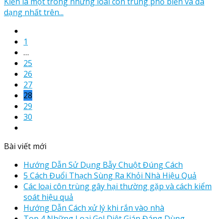
Kiến là một trong những loài côn trùng phổ biến và đa
dạng nhất trên...
1
…
25
26
27
28
29
30
Bài viết mới
Hướng Dẫn Sử Dụng Bẫy Chuột Đúng Cách
5 Cách Đuổi Thạch Sùng Ra Khỏi Nhà Hiệu Quả
Các loại côn trùng gây hại thường gặp và cách kiểm
soát hiệu quả
Hướng Dẫn Cách xử lý khi rắn vào nhà
Top 4 Những Loại Gel Diệt Gián Đáng Dùng