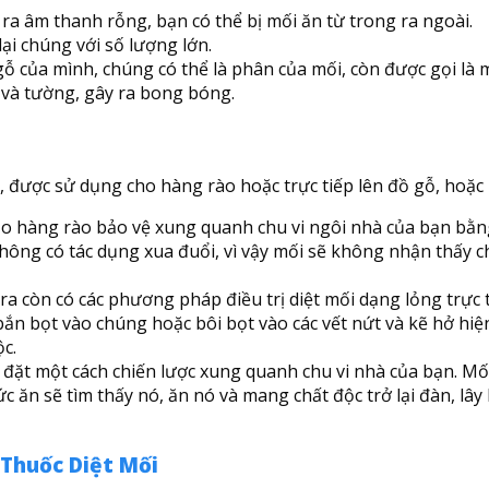
a âm thanh rỗng, bạn có thể bị mối ăn từ trong ra ngoài.
ại chúng với số lượng lớn.
 của mình, chúng có thể là phân của mối, còn được gọi là 
và tường, gây ra bong bóng.
g, được sử dụng cho hàng rào hoặc trực tiếp lên đồ gỗ, hoặc 
o hàng rào bảo vệ xung quanh chu vi ngôi nhà của bạn bằng
ông có tác dụng xua đuổi, vì vậy mối sẽ không nhận thấy c
ra còn có các phương pháp điều trị diệt mối dạng lỏng trực t
bắn bọt vào chúng hoặc bôi bọt vào các vết nứt và kẽ hở hiệ
c.
đặt một cách chiến lược xung quanh chu vi nhà của bạn. Mối 
c ăn sẽ tìm thấy nó, ăn nó và mang chất độc trở lại đàn, lây
Thuốc Diệt Mối