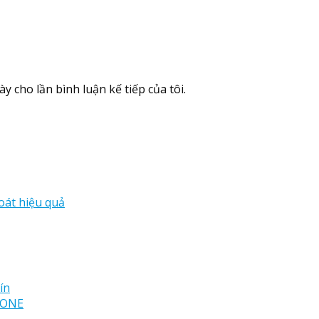
y cho lần bình luận kế tiếp của tôi.
oát hiệu quả
ín
STONE