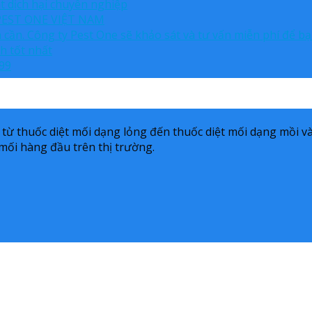
t dịch hại chuyên nghiệp
EST ONE VIỆT NAM
n cần. Công ty Pest One sẽ khảo sát và tư vấn miễn phí để 
h tốt nhất
099
, từ thuốc diệt mối dạng lỏng đến thuốc diệt mối dạng mồi và
 mối hàng đầu trên thị trường.