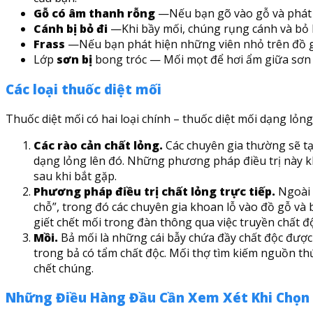
Gỗ có âm thanh rỗng
—Nếu bạn gõ vào gỗ và phát r
Cánh bị bỏ đi
—Khi bầy mối, chúng rụng cánh và bỏ l
Frass
—Nếu bạn phát hiện những viên nhỏ trên đồ gỗ
Lớp
sơn bị
bong tróc — Mối mọt để hơi ẩm giữa sơn 
Các loại thuốc diệt mối
Thuốc diệt mối có hai loại chính – thuốc diệt mối dạng lỏn
Các rào cản chất lỏng.
Các chuyên gia thường sẽ tạ
dạng lỏng lên đó. Những phương pháp điều trị này kh
sau khi bắt gặp.
Phương pháp điều trị chất lỏng trực tiếp.
Ngoài 
chỗ”, trong đó các chuyên gia khoan lỗ vào đồ gỗ và 
giết chết mối trong đàn thông qua việc truyền chất độ
Mồi.
Bả mối là những cái bẫy chứa đầy chất độc được 
trong bả có tẩm chất độc. Mối thợ tìm kiếm nguồn thứ
chết chúng.
Những Điều Hàng Đầu Cần Xem Xét Khi Chọn 