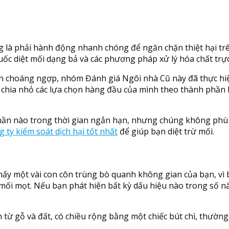
là phải hành động nhanh chóng để ngăn chặn thiệt hại trên 
uốc diệt mối dạng bả và các phương pháp xử lý hóa chất trực
 bạn choáng ngợp, nhóm Đánh giá Ngôi nhà Cũ này đã thực hiệ
ã chia nhỏ các lựa chọn hàng đầu của mình theo thành phần
ần nào trong thời gian ngắn hạn, nhưng chúng không phù hợ
g ty kiểm soát dịch hại tốt nhất
để giúp bạn diệt trừ mối.
ấy một vài con côn trùng bò quanh không gian của bạn, vì b
 mối mọt. Nếu bạn phát hiện bất kỳ dấu hiệu nào trong số n
 gỗ và đất, có chiều rộng bằng một chiếc bút chì, thường 