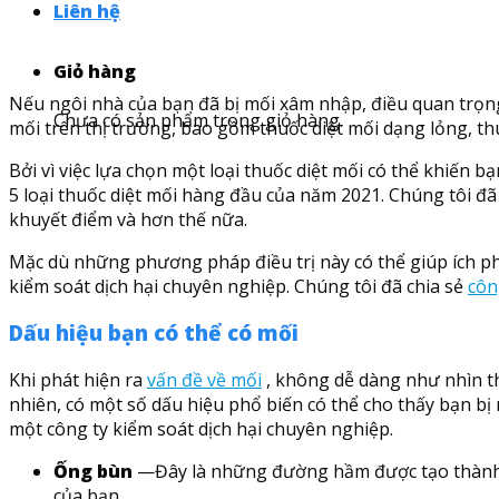
Liên hệ
Giỏ hàng
Nếu ngôi nhà của bạn đã bị mối xâm nhập, điều quan trọng 
Chưa có sản phẩm trong giỏ hàng.
mối trên thị trường, bao gồm thuốc diệt mối dạng lỏng, th
Bởi vì việc lựa chọn một loại thuốc diệt mối có thể khiến
5 loại thuốc diệt mối hàng đầu của năm 2021. Chúng tôi đ
khuyết điểm và hơn thế nữa.
Mặc dù những phương pháp điều trị này có thể giúp ích ph
kiểm soát dịch hại chuyên nghiệp. Chúng tôi đã chia sẻ
côn
Dấu hiệu bạn có thể có mối
Khi phát hiện ra
vấn đề về mối
, không dễ dàng như nhìn th
nhiên, có một số dấu hiệu phổ biến có thể cho thấy bạn bị
một công ty kiểm soát dịch hại chuyên nghiệp.
Ống bùn
—Đây là những đường hầm được tạo thành từ
của bạn.