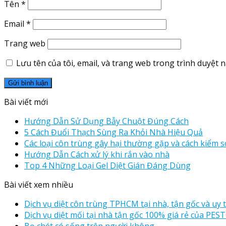
Tên
*
Email
*
Trang web
Lưu tên của tôi, email, và trang web trong trình duyệt nà
Bài viết mới
Hướng Dẫn Sử Dụng Bẫy Chuột Đúng Cách
5 Cách Đuổi Thạch Sùng Ra Khỏi Nhà Hiệu Quả
Các loại côn trùng gây hại thường gặp và cách kiểm s
Hướng Dẫn Cách xử lý khi rắn vào nhà
Top 4 Những Loại Gel Diệt Gián Đáng Dùng
Bài viết xem nhiều
Dịch vụ diệt côn trùng TPHCM tại nhà, tận gốc và uy t
Dịch vụ diệt mối tại nhà tận gốc 100% giá rẻ của PE
Bọ chét có sống trên người không