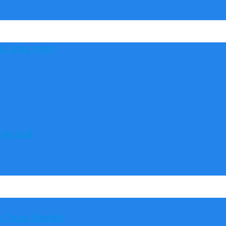
ối công trình
hiệu quả
 Thuốc Diệt Mối