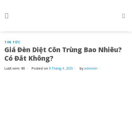
Skip
to
content
TIN TỨC
Giá Đèn Diệt Côn Trùng Bao Nhiêu?
Có Đắt Không?
Lượt xem:
80
Posted on
8 Tháng 4, 2025
by
admintn