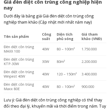
Giá đèn diệt côn trùng công nghiệp hiện
nay
Dưới đây là bảng giá Giá đèn diệt côn trùng công
nghiệp tham khảo (Cập nhật mới nhất năm nay)
Công
Diện tích
Giá tham
Tên sản phẩm
suất
phủ sóng
khảo (VNĐ)
Đèn diệt côn trùng
40W
80 – 100m²
1.750.000
MAXX 100
Đèn diệt côn trùng
30W
80m²
2.200.000
KTP-30W
Đèn diệt côn trùng
40W
120 – 150m²
3.400.000
Winpest 40W
Đèn diệt côn trùng
40W
80 – 100m²
900.000
Maxx 80E
Lưu ý:
Giá đèn diệt côn trùng công nghiệp
có thể thay
đổi theo đại lý, khuyến mãi và thời điểm trong năm. Tuy