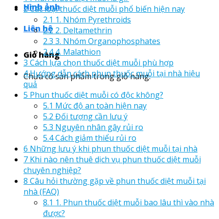
Hình ảnh
2
Các loại thuốc diệt muỗi phổ biến hiện nay
2.1
1. Nhóm Pyrethroids
Liên hệ
2.2
2. Deltamethrin
2.3
3. Nhóm Organophosphates
2.4
4. Malathion
Giỏ hàng
3
Cách lựa chọn thuốc diệt muỗi phù hợp
4
Hướng dẫn cách phun thuốc muỗi tại nhà hiệu
Chưa có sản phẩm trong giỏ hàng.
quả
5
Phun thuốc diệt muỗi có độc không?
5.1
Mức độ an toàn hiện nay
5.2
Đối tượng cần lưu ý
5.3
Nguyên nhân gây rủi ro
5.4
Cách giảm thiểu rủi ro
6
Những lưu ý khi phun thuốc diệt muỗi tại nhà
7
Khi nào nên thuê dịch vụ phun thuốc diệt muỗi
chuyên nghiệp?
8
Câu hỏi thường gặp về phun thuốc diệt muỗi tại
nhà (FAQ)
8.1
1. Phun thuốc diệt muỗi bao lâu thì vào nhà
được?