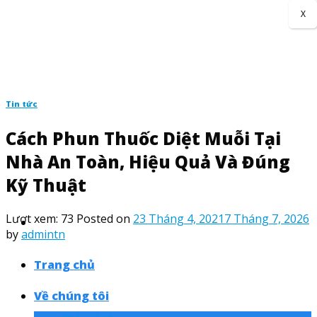
Skip
X
to
content
Tin tức
Cách Phun Thuốc Diệt Muỗi Tại
Nhà An Toàn, Hiệu Quả Và Đúng
Kỹ Thuật
Lượt xem:
73
Posted on
23 Tháng 4, 2021
7 Tháng 7, 2026
by
admintn
Trang chủ
Về chúng tôi