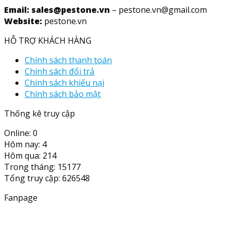
Email: sales@pestone.vn
– pestone.vn@gmail.com
Website:
pestone.vn
HỖ TRỢ KHÁCH HÀNG
Chính sách thanh toán
Chính sách đổi trả
Chính sách khiếu nại
Chính sách bảo mật
Thống kê truy cập
Online: 0
Hôm nay: 4
Hôm qua: 214
Trong tháng: 15177
Tổng truy cập: 626548
Fanpage