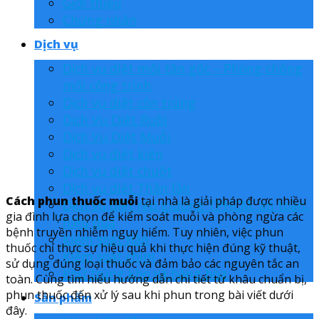
Giới thiệu
Chứng nhận
Dịch vụ
Dịch vụ diệt mối tận gốc – Phòng chống
mối công trình
Dịch vụ diệt côn trùng
Dịch Vụ Diệt Ruồi
Dịch Vụ Diệt Muỗi
Dịch vụ diệt kiến
Dịch vụ diệt chuột
Dịch vụ diệt Thằn lằn
Cách phun thuốc muỗi
tại nhà là giải pháp được nhiều
Dịch vụ diệt rệp giường TPHCM, an toàn,
gia đình lựa chọn để kiểm soát muỗi và phòng ngừa các
hiệu quả
bệnh truyền nhiễm nguy hiểm. Tuy nhiên, việc phun
Kiểm soát Rắn
thuốc chỉ thực sự hiệu quả khi thực hiện đúng kỹ thuật,
Kiểm soát chim
sử dụng đúng loại thuốc và đảm bảo các nguyên tắc an
Khử trùng kho và hàng hóa
toàn. Cùng tìm hiểu hướng dẫn chi tiết từ khâu chuẩn bị,
phun thuốc đến xử lý sau khi phun trong bài viết dưới
Sản phẩm
đây.