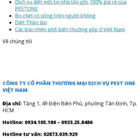
Dịch vụ diệt mối tại nhà tận gốc 100% giá rẻ của
PESTONE
Bọ chét có sống trên người không
Diệt Thằn lằn
Các loài nhện phổ biến thường gặp ở Việt Nam
Về chúng tôi
CÔNG TY CỔ PHẦN THƯƠNG MẠI DỊCH VỤ PEST ONE
VIỆT NAM
Địa chỉ:
Tầng 1, 49 Điện Biên Phủ, phường Tân Định, Tp.
HCM
Hotline: 0934.105.186 – 0933.25.8486
Hotline tư vấn:
02873.039.929