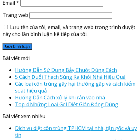
Email
*
Trang web
Lưu tên của tôi, email, và trang web trong trình duyệt
này cho lần bình luận kế tiếp của tôi.
Bài viết mới
Hướng Dẫn Sử Dụng Bẫy Chuột Đúng Cách
5 Cách Đuổi Thạch Sùng Ra Khỏi Nhà Hiệu Quả
Các loại côn trùng gây hại thường gặp và cách kiểm
soát hiệu quả
Hướng Dẫn Cách xử lý khi rắn vào nhà
Top 4 Những Loại Gel Diệt Gián Đáng Dùng
Bài viết xem nhiều
Dịch vụ diệt côn trùng TPHCM tại nhà, tận gốc và uy
tín