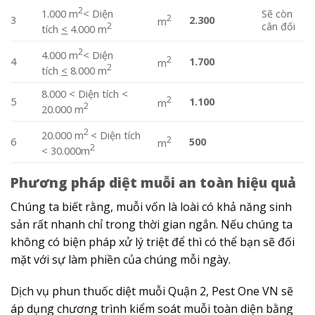
2
1.000 m
< Diện
Sẽ còn
2
3
2.300
m
2
cân đối
tích
<
4.000 m
2
4.000 m
< Diện
2
4
1.700
m
2
tích
<
8.000 m
8.000 < Diện tích <
2
5
1.100
m
2
20.000 m
2
20.000 m
< Diện tích
2
6
500
m
2
< 30.000m
Phương pháp diệt muỗi an toàn hiệu quả
Chúng ta biết rằng, muỗi vốn là loài có khả năng sinh
sản rất nhanh chỉ trong thời gian ngắn. Nếu chúng ta
không có biện pháp xử lý triệt để thì có thể bạn sẽ đối
mặt với sự làm phiền của chúng mỗi ngày.
Dịch vụ phun thuốc diệt muỗi Quận 2, Pest One VN sẽ
áp dụng chương trình kiểm soát muỗi toàn diện bằng