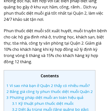
không độc hại, kết hợp với các biện pháp diệt lăng
quăng bọ gậy ở khu vực hầm, cống, rãnh… Dịch vụ
phun thuốc diệt muỗi giá tốt nhất tại Quận 2, làm việc
24/7 khảo sát tận nơi.
Phun thuốc diệt muỗi sốt xuất huyết, muỗi truyền bệnh
cho các hộ gia đình nhà ở, trường học, khách sạn, biệt
thự, tòa nhà, công ty văn phòng tại Quận 2. Giảm giá
10% cho khách hàng khi ký hợp đồng xử lý định kỳ
trong vòng 6 tháng và 15% cho khách hàng ký hợp
đồng 12 tháng.
Contents
1
Vì sao nhà bạn ở Quận 2 thấy có nhiều muỗi?
2
Bảng giá công ty phun thuốc diệt muỗi Quận 2
3
Phương pháp diệt muỗi an toàn hiệu quả
3.1
Kỹ thuật phun thuốc diệt muỗi:
3.2
Diệt ấu trùng muỗi (lăng quăng bọ gậy):