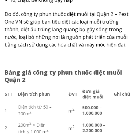
Do đó, công ty phun thuốc diệt muỗi tại Quận 2 – Pest
One VN sẽ giúp bạn tiêu diệt các loại muỗi trưởng
thành, diệt ấu trùng lăng quăng bọ gậy sống trong
nước, loại bỏ những nơi là nguồn phát triển của muỗi
bằng cách sử dụng các hóa chất và máy móc hiện đại.
Bảng giá công ty phun thuốc diệt muỗi
Quận 2
Đơn giá
STT
Diện tích phun
ĐVT
Ghi chú
diệt muỗi
Diện tích từ 50 –
500.000 –
2
1
m
2
1.000.000
200m
2
200m
< Diện
1.000.000 –
2
2
m
2
2.200.000
tích
<
1.000 m