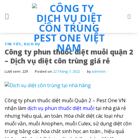
Skip
to
content
TIN TỨC
,
DỊCH VỤ
Công ty phun thuốc diệt muỗi quận 2
– Dịch vụ diệt côn trùng giá rẻ
Lượt xem:
229
Posted on
22 Tháng 7, 2022
by
admintn
Công ty phun thuốc diệt muỗi Quận 2 – Pest One VN
nhận làm
dịch vụ phun thuốc diệt muỗi
tại nhà giá rẻ
nhưng hiệu quả, an toàn. Hóa chất diệt các loại như
muỗi vằn, muỗi Anophen, muỗi Culex, sử dụng diệt côn
trùng bằng các hóa chất sinh học an toàn , hiệu quả