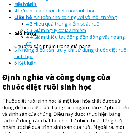
hiệu quả
Hình ảnh
4
Lợi ích của thuốc diệt ruồi sinh học
4.1
An toàn cho con người và môi trường
Liên hệ
4.2
Hiệu quả trong kiểm soát ruồi
4.3
Giảm nguy cơ lây nhiễm
Giỏ hàng
4.4
Giảm thiểu tác động đến động vật hoang
dã
Chưa có sản phẩm trong giỏ hàng.
5
Những điều cần lưu ý khi sử dụng thuốc diệt ruồi
sinh học
6
Kết luận
Định nghĩa và công dụng của
thuốc diệt ruồi sinh học
Thuốc diệt ruồi sinh học là một loại hóa chất được sử
dụng để tiêu diệt ruồi bằng cách ngăn chặn sự phát triển
và sinh sản của chúng. Điều này được thực hiện bằng
cách sử dụng các chất hóa học tự nhiên hoặc tổng hợp
nhằm ức chế quá trình sinh sản của ruồi. Ngoài ra, một