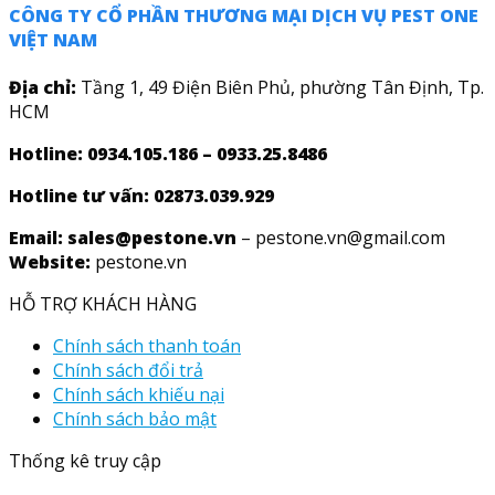
CÔNG TY CỔ PHẦN THƯƠNG MẠI DỊCH VỤ PEST ONE
VIỆT NAM
Địa chỉ:
Tầng 1, 49 Điện Biên Phủ, phường Tân Định, Tp.
HCM
Hotline: 0934.105.186 – 0933.25.8486
Hotline tư vấn:
02873.039.929
Email: sales@pestone.vn
– pestone.vn@gmail.com
Website:
pestone.vn
HỖ TRỢ KHÁCH HÀNG
Chính sách thanh toán
Chính sách đổi trả
Chính sách khiếu nại
Chính sách bảo mật
Thống kê truy cập