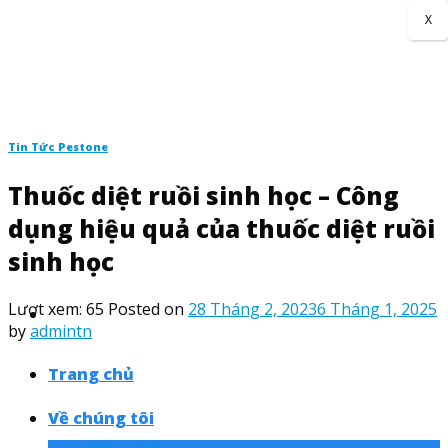
Skip
X
to
content
Tin Tức Pestone
Thuốc diệt ruồi sinh học – Công
dụng hiệu quả của thuốc diệt ruồi
sinh học
Lượt xem:
65
Posted on
28 Tháng 2, 2023
6 Tháng 1, 2025
by
admintn
Trang chủ
Về chúng tôi