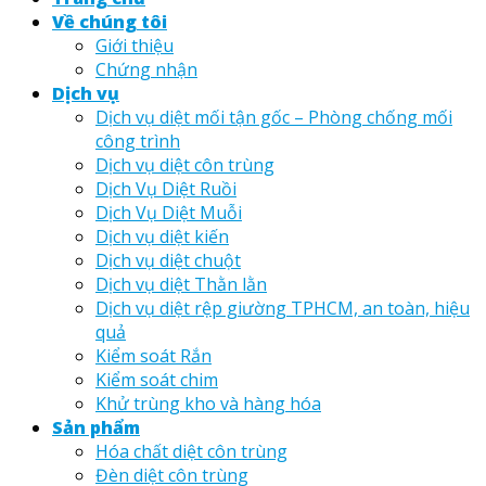
Về chúng tôi
Giới thiệu
Chứng nhận
Dịch vụ
Dịch vụ diệt mối tận gốc – Phòng chống mối
công trình
Dịch vụ diệt côn trùng
Dịch Vụ Diệt Ruồi
Dịch Vụ Diệt Muỗi
Dịch vụ diệt kiến
Dịch vụ diệt chuột
Dịch vụ diệt Thằn lằn
Dịch vụ diệt rệp giường TPHCM, an toàn, hiệu
quả
Kiểm soát Rắn
Kiểm soát chim
Khử trùng kho và hàng hóa
Sản phẩm
Hóa chất diệt côn trùng
Đèn diệt côn trùng