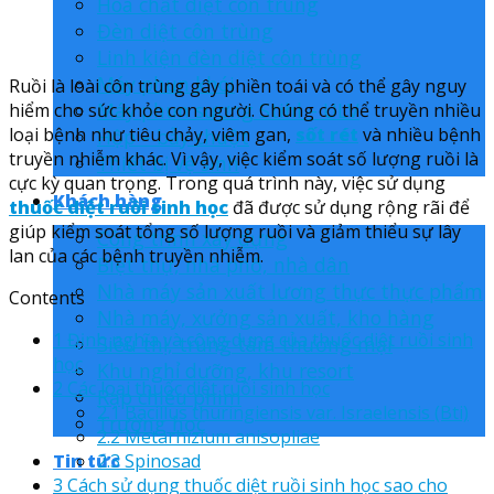
Hóa chất diệt côn trùng
Đèn diệt côn trùng
Linh kiện đèn diệt côn trùng
Máy phun khói
Ruồi là loài côn trùng gây phiền toái và có thể gây nguy
Máy phun sương Stihl – ULV
hiểm cho sức khỏe con người. Chúng có thể truyền nhiều
loại bệnh như tiêu chảy, viêm gan,
sốt rét
và nhiều bệnh
Hộp – bẫy chuột
truyền nhiễm khác. Vì vậy, việc kiểm soát số lượng ruồi là
Thiết bị vệ sinh
cực kỳ quan trọng. Trong quá trình này, việc sử dụng
Khách hàng
thuốc diệt ruồi sinh học
đã được sử dụng rộng rãi để
giúp kiểm soát tổng số lượng ruồi và giảm thiểu sự lây
Công trình xây dựng
lan của các bệnh truyền nhiễm.
Biệt thự, nhà phố, nhà dân
Nhà máy sản xuất lương thực thực phẩm
Contents
Nhà máy, xưởng sản xuất, kho hàng
1
Định nghĩa và công dụng của thuốc diệt ruồi sinh
Siêu thị, trung tâm thương mại
học
Khu nghỉ dưỡng, khu resort
2
Các loại thuốc diệt ruồi sinh học
Rạp chiếu phim
2.1
Bacillus thuringiensis var. Israelensis (Bti)
Trường học
2.2
Metarhizium anisopliae
2.3
Spinosad
Tin tức
3
Cách sử dụng thuốc diệt ruồi sinh học sao cho