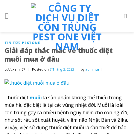
Skip
to
content
TIN TỨC PESTONE
Giải đáp thắc mắc về thuốc diệt
muỗi mua ở đâu
Lượt xem:
57
Posted on
7 Tháng 3, 2023
by
admintn
Thuốc diệt
muỗi
là sản phẩm không thể thiếu trong
mùa hè, đặc biệt là tại các vùng nhiệt đới. Muỗi là loài
côn trùng gây ra nhiều bệnh nguy hiểm cho con người,
như sốt rét, sốt xuất huyết, viêm não Nhật Bản và Zika.
Vì vậy, việc sử dụng thuốc diệt muỗi là cần thiết để bảo