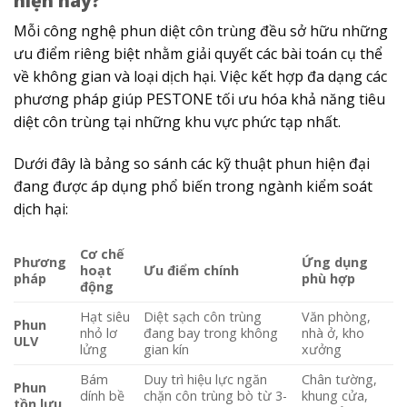
hiện nay?
Mỗi công nghệ phun diệt côn trùng​ đều sở hữu những
ưu điểm riêng biệt nhằm giải quyết các bài toán cụ thể
về không gian và loại dịch hại. Việc kết hợp đa dạng các
phương pháp giúp PESTONE tối ưu hóa khả năng tiêu
diệt côn trùng tại những khu vực phức tạp nhất.
Dưới đây là bảng so sánh các kỹ thuật phun hiện đại
đang được áp dụng phổ biến trong ngành kiểm soát
dịch hại:
Cơ chế
Phương
Ứng dụng
hoạt
Ưu điểm chính
pháp
phù hợp
động
Hạt siêu
Diệt sạch côn trùng
Văn phòng,
Phun
nhỏ lơ
đang bay trong không
nhà ở, kho
ULV
lửng
gian kín
xưởng
Bám
Duy trì hiệu lực ngăn
Chân tường,
Phun
dính bề
chặn côn trùng bò từ 3-
khung cửa,
tồn lưu