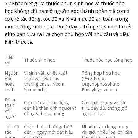
Sự khác biệt giữa thuốc phun sinh học và thuốc hóa
học không chỉ nằm ở nguồn gốc thành phần mà còn ở
cơ chế tác động, tốc độ xử lý và mức độ an toàn trong
môi trường sinh hoạt. Dưới đây là bảng so sánh chi tiết
giúp bạn đưa ra lựa chọn phù hợp với nhu cầu và điều
kiện thực tế.
Tiêu
Thuốc sinh học
Thuốc hóa học tổng hợp
chí
Nguồn
Vi sinh vật, chiết xuất
Tổng hợp hóa học
gốc
thực vật (Bacillus
(Pyrethroid,
hoạt
thuringiensis, Neem,
Organophosphate,
chất
Spinosad…)
Phenylpyrazole…)
Độ an
Cao hơn vì ít tác động
Cần thận trọng và cần
toàn
đến hệ thần kinh người và
PPE đầy đủ, thông gió
với
động vật máu nóng
nghiêm túc
người
Tốc độ
Chậm hơn, thường từ 2
Nhanh, tác dụng trong
tác
đến 7 ngày mới đạt hiệu
vài giờ, nhiều loại chỉ cần
dụng
quả đỉnh
tiếp xúc vài phút