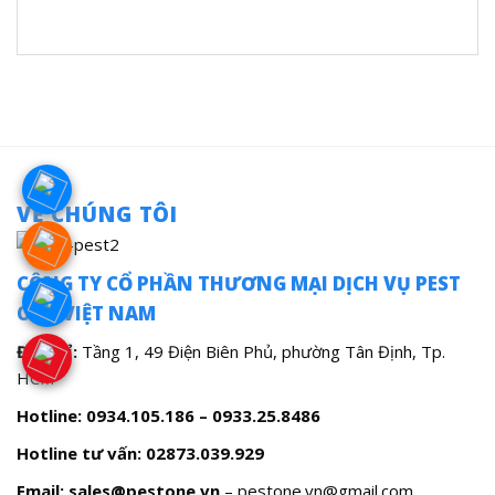
VỀ CHÚNG TÔI
CÔNG TY CỔ PHẦN THƯƠNG MẠI DỊCH VỤ PEST
ONE VIỆT NAM
Địa chỉ:
Tầng 1, 49 Điện Biên Phủ, phường Tân Định, Tp.
HCM
Hotline: 0934.105.186 – 0933.25.8486
Hotline tư vấn:
02873.039.929
Email: sales@pestone.vn
– pestone.vn@gmail.com