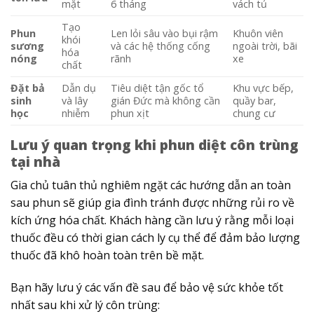
mặt
6 tháng
vách tủ
Tạo
Phun
Len lỏi sâu vào bụi rậm
Khuôn viên
khói
sương
và các hệ thống cống
ngoài trời, bãi
hóa
nóng
rãnh
xe
chất
Đặt bả
Dẫn dụ
Tiêu diệt tận gốc tổ
Khu vực bếp,
sinh
và lây
gián Đức mà không cần
quầy bar,
học
nhiễm
phun xịt
chung cư
Lưu ý quan trọng khi phun diệt côn trùng
tại nhà
Gia chủ tuân thủ nghiêm ngặt các hướng dẫn an toàn
sau phun sẽ giúp gia đình tránh được những rủi ro về
kích ứng hóa chất. Khách hàng cần lưu ý rằng mỗi loại
thuốc đều có thời gian cách ly cụ thể để đảm bảo lượng
thuốc đã khô hoàn toàn trên bề mặt.
Bạn hãy lưu ý các vấn đề sau để bảo vệ sức khỏe tốt
nhất sau khi xử lý côn trùng: