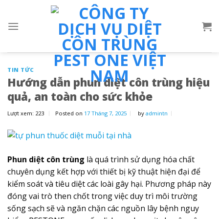
Skip
to
content
TIN TỨC
Hướng dẫn phun diệt côn trùng hiệu
quả, an toàn cho sức khỏe
Lượt xem:
223
Posted on
17 Tháng 7, 2025
by
admintn
Phun diệt côn trùng
là quá trình sử dụng hóa chất
chuyên dụng kết hợp với thiết bị kỹ thuật hiện đại để
kiểm soát và tiêu diệt các loài gây hại. Phương pháp này
đóng vai trò then chốt trong việc duy trì môi trường
sống sạch sẽ và ngăn chặn các nguồn lây bệnh nguy