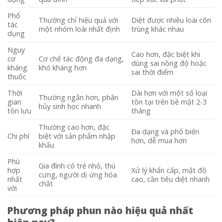
Phổ
Thường chỉ hiệu quả với
Diệt được nhiều loài côn
tác
một nhóm loài nhất định
trùng khác nhau
dụng
Nguy
Cao hơn, đặc biệt khi
cơ
Cơ chế tác động đa dạng,
dùng sai nồng độ hoặc
kháng
khó kháng hơn
sai thời điểm
thuốc
Thời
Dài hơn với một số loại
Thường ngắn hơn, phân
gian
tồn tại trên bề mặt 2-3
hủy sinh học nhanh
tồn lưu
tháng
Thường cao hơn, đặc
Đa dạng và phổ biến
Chi phí
biệt với sản phẩm nhập
hơn, dễ mua hơn
khẩu
Phù
Gia đình có trẻ nhỏ, thú
hợp
Xử lý khẩn cấp, mật độ
cưng, người dị ứng hóa
nhất
cao, cần tiêu diệt nhanh
chất
với
Phương pháp phun nào hiệu quả nhất