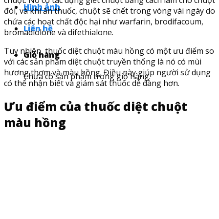
Hình ảnh
đói, và khi ăn thuốc, chuột sẽ chết trong vòng vài ngày do
chứa các hoạt chất độc hại như warfarin, brodifacoum,
Liên hệ
bromadiolone và difethialone.
Tuy nhiên, thuốc diệt chuột màu hồng có một ưu điểm so
Giỏ hàng
với các sản phẩm diệt chuột truyền thống là nó có mùi
hương thơm và màu hồng. Điều này giúp người sử dụng
Chưa có sản phẩm trong giỏ hàng.
có thể nhận biết và giám sát thuốc dễ dàng hơn.
Ưu điểm của thuốc diệt chuột
màu hồng