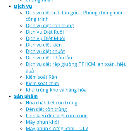
Dịch vụ
Dịch vụ diệt mối tận gốc – Phòng chống mối
công trình
Dịch vụ diệt côn trùng
Dịch Vụ Diệt Ruồi
Dịch Vụ Diệt Muỗi
Dịch vụ diệt kiến
Dịch vụ diệt chuột
Dịch vụ diệt Thằn lằn
Dịch vụ diệt rệp giường TPHCM, an toàn, hiệu
quả
Kiểm soát Rắn
Kiểm soát chim
Khử trùng kho và hàng hóa
Sản phẩm
Hóa chất diệt côn trùng
Đèn diệt côn trùng
Linh kiện đèn diệt côn trùng
Máy phun khói
Máy phun sương Stihl – ULV