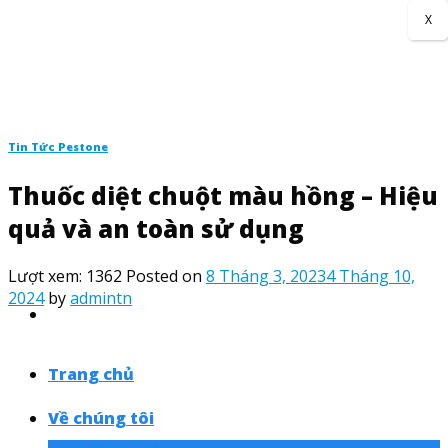
Skip
X
to
content
Tin Tức Pestone
Thuốc diệt chuột màu hồng – Hiệu
quả và an toàn sử dụng
Lượt xem:
1362
Posted on
8 Tháng 3, 2023
4 Tháng 10,
2024
by
admintn
Trang chủ
Về chúng tôi