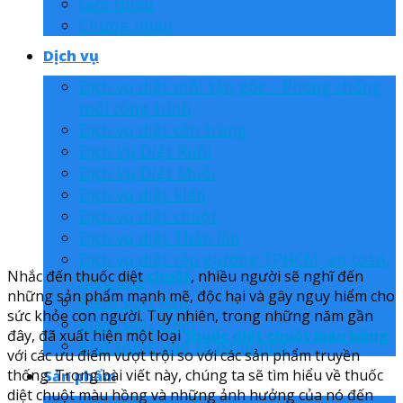
Giới thiệu
Chứng nhận
Dịch vụ
Dịch vụ diệt mối tận gốc – Phòng chống
mối công trình
Dịch vụ diệt côn trùng
Dịch Vụ Diệt Ruồi
Dịch Vụ Diệt Muỗi
Dịch vụ diệt kiến
Dịch vụ diệt chuột
Dịch vụ diệt Thằn lằn
Dịch vụ diệt rệp giường TPHCM, an toàn,
Nhắc đến thuốc diệt
chuột
, nhiều người sẽ nghĩ đến
hiệu quả
những sản phẩm mạnh mẽ, độc hại và gây nguy hiểm cho
Kiểm soát Rắn
sức khỏe con người. Tuy nhiên, trong những năm gần
Kiểm soát chim
đây, đã xuất hiện một loại
thuốc diệt chuột màu hồng
Khử trùng kho và hàng hóa
với các ưu điểm vượt trội so với các sản phẩm truyền
thống. Trong bài viết này, chúng ta sẽ tìm hiểu về thuốc
Sản phẩm
diệt chuột màu hồng và những ảnh hưởng của nó đến