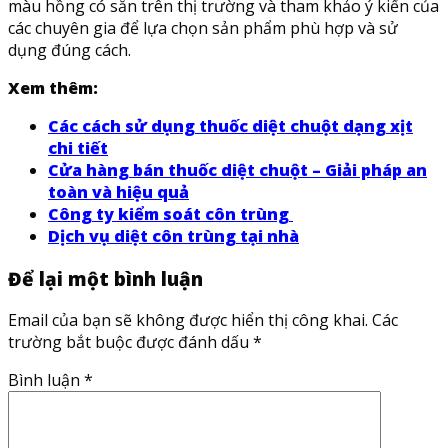
màu hồng có sẵn trên thị trường và tham khảo ý kiến của
các chuyên gia để lựa chọn sản phẩm phù hợp và sử
dụng đúng cách.
Xem thêm:
Các cách sử dụng thuốc diệt chuột dạng xịt
chi tiết
Cửa hàng bán thuốc diệt chuột – Giải pháp an
toàn và hiệu quả
Công ty kiểm soát côn trùng
Dịch vụ diệt côn trùng tại nhà
Để lại một bình luận
Email của bạn sẽ không được hiển thị công khai.
Các
trường bắt buộc được đánh dấu
*
Bình luận
*