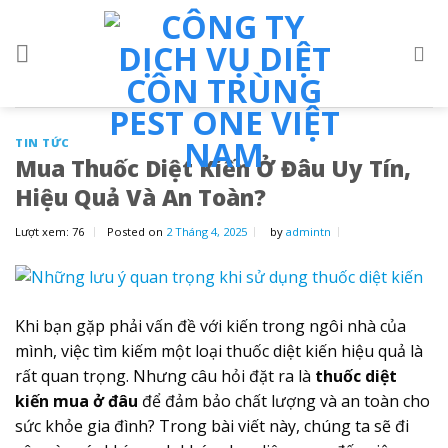
Skip
to
content
TIN TỨC
Mua Thuốc Diệt Kiến Ở Đâu Uy Tín,
Hiệu Quả Và An Toàn?
Lượt xem:
76
Posted on
2 Tháng 4, 2025
by
admintn
Khi bạn gặp phải vấn đề với kiến trong ngôi nhà của
mình, việc tìm kiếm một loại thuốc diệt kiến hiệu quả là
rất quan trọng.
Nhưng câu hỏi đặt ra là
thuốc diệt
kiến mua ở đâu
để đảm bảo chất lượng và an toàn cho
sức khỏe gia đình?
Trong bài viết này, chúng ta sẽ đi