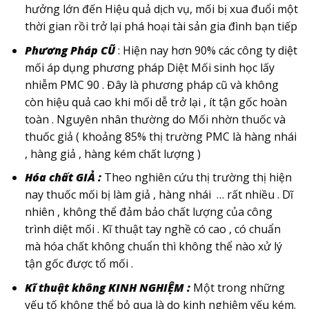
hưởng lớn đến Hiệu quả dịch vụ, mối bị xua đuổi một
thời gian rồi trở lại phá hoại tài sản gia đình bạn tiếp
Phương Pháp CŨ
: Hiện nay hơn 90% các công ty diệt
mối áp dụng phương pháp Diệt Mối sinh học lấy
nhiễm PMC 90 . Đây là phương pháp cũ và không
còn hiệu quả cao khi mối dễ trở lại , ít tận gốc hoàn
toàn . Nguyên nhân thường do Mối nhờn thuốc và
thuốc giả ( khoảng 85% thị trường PMC là hàng nhái
, hàng giả , hàng kém chất lượng )
Hóa chất GIẢ :
Theo nghiên cứu thị trường thị hiện
nay thuốc mối bị làm giả , hàng nhái … rất nhiều . Dĩ
nhiên , không thể đảm bảo chất lượng của công
trình diệt mối . Kĩ thuật tay nghề có cao , có chuẩn
mà hóa chất không chuẩn thì không thể nào xử lý
tận gốc được tổ mối .
Kĩ thuật không KINH NGHIỆM :
Một trong những
yếu tố không thể bỏ qua là do kinh nghiệm yếu kém.