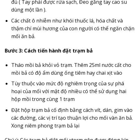
đủ ( Tay phải được rửa sạch, Đeo găng tay cao su
dùng một lần ).
Các chất ô nhiễm như khói thuốc lá, hóa chất và
thậm chí mùi hương của con người có thể ngăn chặn
mối ăn bả.
Bước 3: Cách tiến hành đặt trạm bả
Tháo mồi bả khỏi vỏ trạm. Thêm 25ml nước cất cho
mồi bả có độ ẩm dùng ống tiêm hay chai xịt vào
Tùy thuộc vào mức độ nghiêm trọng của sự phá
hoại của mối với mật độ nhiều có thể sử dụng hai
hộp mồi trong cùng 1 trạm
Đặt hộp trạm bả cố định bằng cách vít, dán, gim vào
các đường, các vị trí tạo thuận lợi cho mối vàn ăn bả.
Xong niêm phong trạm bả lại
Chú ý: Các trạm bả diệt mối xterm nên được đóng kín