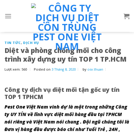
Skip
to
content
TIN TỨC
,
DỊCH VỤ
Diệt và phòng chống mối cho công
trình xây dựng uy tín TOP 1 TP.HCM
Lượt xem:
560
Posted on
3 Tháng 8, 2020
by
osv.thuan
Công ty dịch vụ diệt mối tận gốc uy tín
TOP 1 TPHCM
Pest One Việt Nam vinh dự là một trong những Công
ty UY TÍN về lĩnh vực diệt mối hàng đầu tại TPHCM
nói riêng và Việt Nam nói chung . Đội ngũ chúng tôi là
Đơn vị hàng đầu được báo chí như Tuổi Trẻ , 24H ,