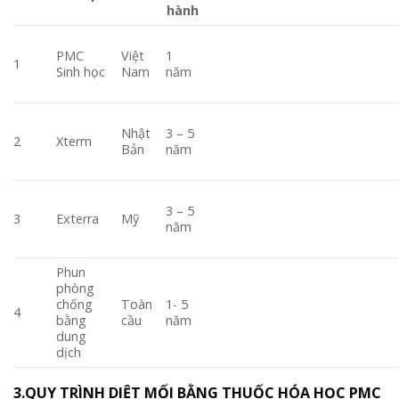
hành
PMC
Việt
1
1
Sinh học
Nam
năm
Nhật
3 – 5
2
Xterm
Bản
năm
3 – 5
3
Exterra
Mỹ
năm
Phun
phòng
chống
Toàn
1- 5
4
bằng
cầu
năm
dung
dịch
3.QUY TRÌNH DIỆT MỐI BẰNG THUỐC HÓA HỌC PMC