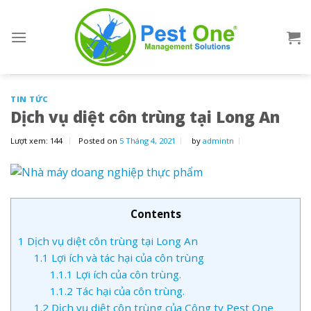
Skip
to
content
TIN TỨC
Dịch vụ diệt côn trùng tại Long An
Lượt xem:
144
Posted on
5 Tháng 4, 2021
by
admintn
Contents
1
Dịch vụ diệt côn trùng tại Long An
1.1
Lợi ích và tác hại của côn trùng
1.1.1
Lợi ích của côn trùng.
1.1.2
Tác hại của côn trùng.
1.2
Dịch vụ diệt côn trùng của Công ty Pest One