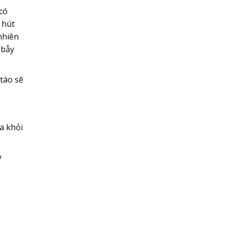
có
 hút
nhiên
 bẫy
táo sẽ
a khỏi
y