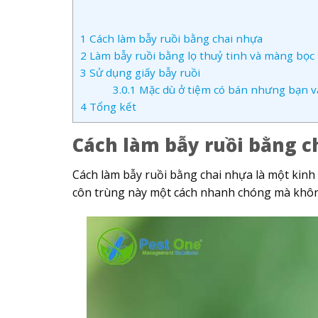
1
Cách làm bẫy ruồi bằng chai nhựa
2
Làm bẫy ruồi bằng lọ thuỷ tinh và màng bọ
3
Sử dụng giấy bẫy ruồi
3.0.1
Mặc dù ở tiệm có bán nhưng bạn vẫn
4
Tổng kết
Cách làm bẫy ruồi bằng c
Cách làm bẫy ruồi bằng chai nhựa là một kinh 
côn trùng này một cách nhanh chóng mà không 