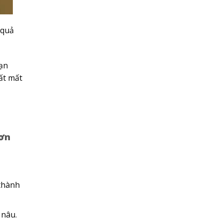
 quả
Bạn
ất mất
đơn
 thành
 nâu.