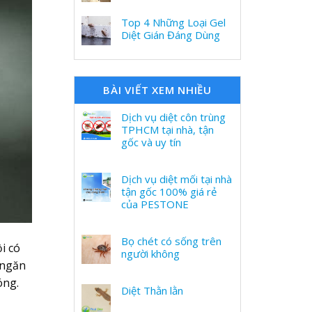
Top 4 Những Loại Gel
Diệt Gián Đáng Dùng
BÀI VIẾT XEM NHIỀU
Dịch vụ diệt côn trùng
TPHCM tại nhà, tận
gốc và uy tín
Dịch vụ diệt mối tại nhà
tận gốc 100% giá rẻ
của PESTONE
Bọ chét có sống trên
i có
người không
 ngăn
óng.
Diệt Thằn lằn