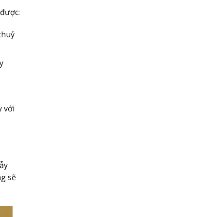
 được:
thuỷ
y
y với
bẫy
ng sẽ