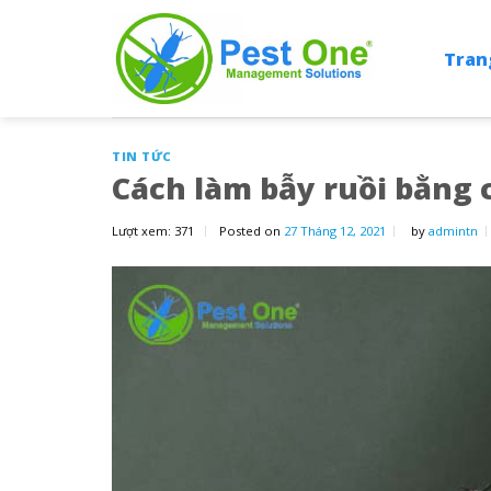
Skip
to
Tran
content
TIN TỨC
Cách làm bẫy ruồi bằng 
Lượt xem:
371
Posted on
27 Tháng 12, 2021
by
admintn