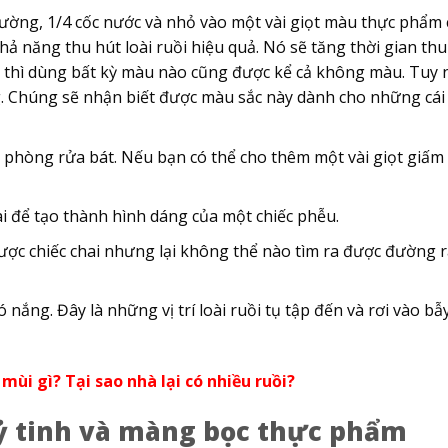
ường, 1/4 cốc nước và nhỏ vào một vài giọt màu thực phẩm 
ả năng thu hút loài ruồi hiệu quả. Nó sẽ tăng thời gian thu
 thì dùng bất kỳ màu nào cũng được kể cả không màu. Tuy 
. Chúng sẽ nhận biết được màu sắc này dành cho những cái
 phòng rửa bát. Nếu bạn có thể cho thêm một vài giọt giấm 
i để tạo thành hình dáng của một chiếc phễu.
 được chiếc chai nhưng lại không thể nào tìm ra được đường r
ó nắng. Đây là những vị trí loài ruồi tụ tập đến và rơi vào bẫ
 mùi gì? Tại sao nhà lại có nhiều ruồi?
uỷ tinh và màng bọc thực phẩm