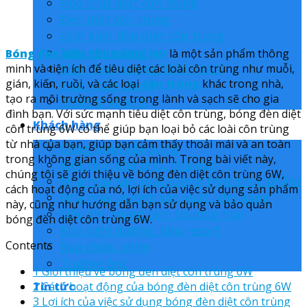
Hóa chất diệt côn trùng
Đèn diệt côn trùng
Linh kiện đèn diệt côn trùng
Máy phun khói
Bóng đèn diệt côn trùng 6W
là một sản phẩm thông
Máy phun sương Stihl – ULV
minh và tiện ích để tiêu diệt các loài côn trùng như muỗi,
gián, kiến, ruồi, và các loại
côn trùng
khác trong nhà,
Hộp – bẫy chuột
tạo ra môi trường sống trong lành và sạch sẽ cho gia
Thiết bị vệ sinh
đình bạn. Với sức mạnh tiêu diệt côn trùng, bóng đèn diệt
Khách hàng
côn trùng 6W có thể giúp bạn loại bỏ các loài côn trùng
từ nhà của bạn, giúp bạn cảm thấy thoải mái và an toàn
Công trình xây dựng
trong không gian sống của mình. Trong bài viết này,
Biệt thự, nhà phố, nhà dân
chúng tôi sẽ giới thiệu về bóng đèn diệt côn trùng 6W,
Nhà máy sản xuất lương thực thực phẩm
cách hoạt động của nó, lợi ích của việc sử dụng sản phẩm
Nhà máy, xưởng sản xuất, kho hàng
này, cũng như hướng dẫn bạn sử dụng và bảo quản
Siêu thị, trung tâm thương mại
bóng đèn diệt côn trùng 6W.
Khu nghỉ dưỡng, khu resort
Contents
Rạp chiếu phim
Trường học
1
Giới thiệu về bóng đèn diệt côn trùng 6W
2
Cách hoạt động của bóng đèn diệt côn trùng 6W
Tin tức
3
Lợi ích của việc sử dụng bóng đèn diệt côn trùng