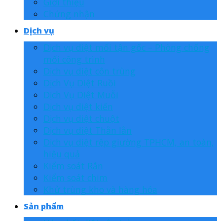
Giới thiệu
Chứng nhận
Dịch vụ
Dịch vụ diệt mối tận gốc – Phòng chống
mối công trình
Dịch vụ diệt côn trùng
Dịch Vụ Diệt Ruồi
Dịch Vụ Diệt Muỗi
Dịch vụ diệt kiến
Dịch vụ diệt chuột
Dịch vụ diệt Thằn lằn
Dịch vụ diệt rệp giường TPHCM, an toàn,
hiệu quả
Kiểm soát Rắn
Kiểm soát chim
Khử trùng kho và hàng hóa
Sản phẩm