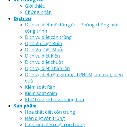
Giới thiệu
Chứng nhận
Dịch vụ
Dịch vụ diệt mối tận gốc – Phòng chống mối
công trình
Dịch vụ diệt côn trùng
Dịch Vụ Diệt Ruồi
Dịch Vụ Diệt Muỗi
Dịch vụ diệt kiến
Dịch vụ diệt chuột
Dịch vụ diệt Thằn lằn
Dịch vụ diệt rệp giường TPHCM, an toàn, hiệu
quả
Kiểm soát Rắn
Kiểm soát chim
Khử trùng kho và hàng hóa
Sản phẩm
Hóa chất diệt côn trùng
Đèn diệt côn trùng
Linh kiện đèn diệt côn trùng