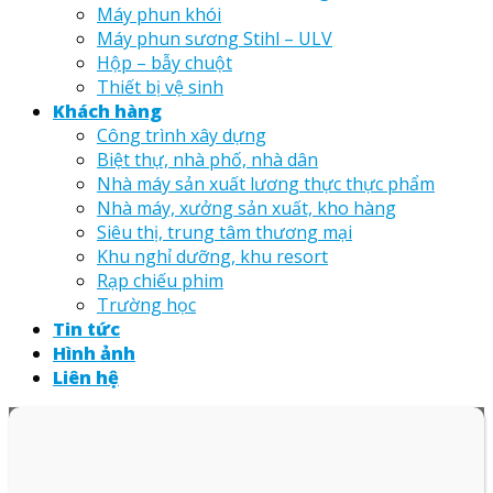
Máy phun khói
Máy phun sương Stihl – ULV
Hộp – bẫy chuột
Thiết bị vệ sinh
Khách hàng
Công trình xây dựng
Biệt thự, nhà phố, nhà dân
Nhà máy sản xuất lương thực thực phẩm
Nhà máy, xưởng sản xuất, kho hàng
Siêu thị, trung tâm thương mại
Khu nghỉ dưỡng, khu resort
Rạp chiếu phim
Trường học
Tin tức
Hình ảnh
Liên hệ