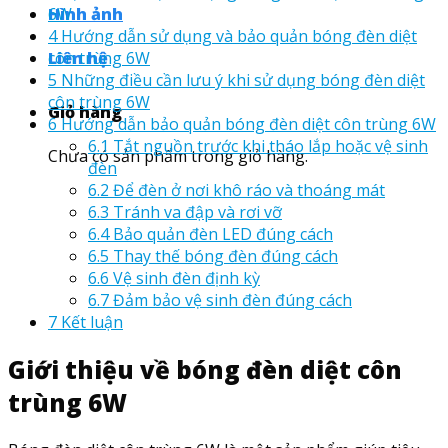
6W
Hình ảnh
4
Hướng dẫn sử dụng và bảo quản bóng đèn diệt
côn trùng 6W
Liên hệ
5
Những điều cần lưu ý khi sử dụng bóng đèn diệt
côn trùng 6W
Giỏ hàng
6
Hướng dẫn bảo quản bóng đèn diệt côn trùng 6W
6.1
Tắt nguồn trước khi tháo lắp hoặc vệ sinh
Chưa có sản phẩm trong giỏ hàng.
đèn
6.2
Để đèn ở nơi khô ráo và thoáng mát
6.3
Tránh va đập và rơi vỡ
6.4
Bảo quản đèn LED đúng cách
6.5
Thay thế bóng đèn đúng cách
6.6
Vệ sinh đèn định kỳ
6.7
Đảm bảo vệ sinh đèn đúng cách
7
Kết luận
Giới thiệu về bóng đèn diệt côn
trùng 6W