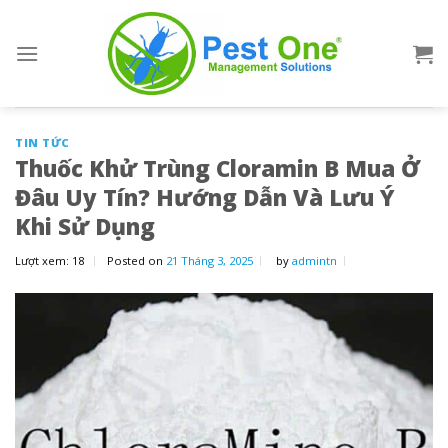
Skip
to
content
TIN TỨC
Thuốc Khử Trùng Cloramin B Mua Ở
Đâu Uy Tín? Hướng Dẫn Và Lưu Ý
Khi Sử Dụng
Lượt xem:
18
Posted on
21 Tháng 3, 2025
by
admintn