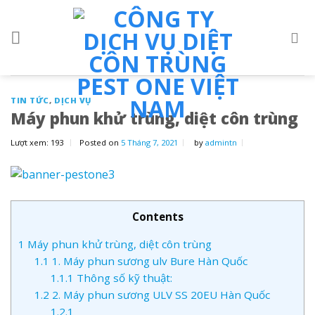
Skip
to
content
TIN TỨC
,
DỊCH VỤ
Máy phun khử trùng, diệt côn trùng
Lượt xem:
193
Posted on
5 Tháng 7, 2021
by
admintn
Contents
1
Máy phun khử trùng, diệt côn trùng
1.1
1. Máy phun sương ulv Bure Hàn Quốc
1.1.1
Thông số kỹ thuật:
1.2
2. Máy phun sương ULV SS 20EU Hàn Quốc
1.2.1