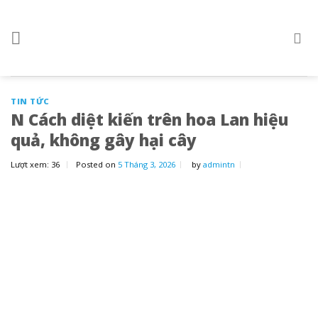
Skip
to
content
TIN TỨC
N Cách diệt kiến trên hoa Lan hiệu
quả, không gây hại cây
Lượt xem:
36
Posted on
5 Tháng 3, 2026
by
admintn