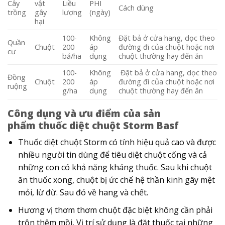
Cây
vật
Liều
PHI
Cách dùng
trồng
gây
lượng
(ngày)
hại
100-
Không
Đặt bả ở cửa hang, dọc theo
Quần
Chuột
200
áp
đường đi của chuột hoặc nơi
cư
bả/ha
dụng
chuột thường hay đến ăn
100-
Không
Đặt bả ở cửa hang, dọc theo
Đồng
Chuột
200
áp
đường đi của chuột hoặc nơi
ruộng
g/ha
dụng
chuột thường hay đến ăn
Công dụng và ưu điểm của sản
phẩm thuốc diệt chuột Storm Basf
Thuốc diệt chuột Storm có tính hiệu quả cao và được
nhiều người tin dùng để tiêu diệt chuột cống và cả
những con có khả năng kháng thuốc. Sau khi chuột
ăn thuốc xong, chuột bị ức chế hệ thần kinh gây mệt
mỏi, lừ đừ. Sau đó về hang và chết.
Hương vị thơm thơm chuột đặc biệt không cần phải
trộn thêm mồi, Vị trí sử dụng là đặt thuốc tại những