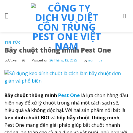
Skip
to
content
TIN TỨC
Bẫy chuột thông minh Pest One
Lượt xem:
26
Posted on
26 Tháng 12, 2025
by
admintn
Bẫy chuột thông minh
Pest One
là lựa chọn hàng đầu
hiện nay để xử lý chuột trong nhà một cách sạch sẽ,
hiệu quả và không độc hại. Với hai sản phẩm nổi bật là
keo dính chuột BIO
và
hộp bẫy chuột thông minh
,
Pest One mang đến giải pháp giúp bắt chuột nhanh
chóng, an toàn cho cả gia đình và vật nuôi, phù hợp với